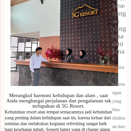
kese
nang
an
yang
bisa
dini
kma
ti
Banya
k
kesena
ngan
Merangkul harmoni kehidupan dan alam , saat
Anda menghargai perjalanan dan pengalaman tak
yang
terlupakan di 5G Resort.
bisa
Kebutuhan resort atau tempat semacamnya jadi kebutuhan
yang penting dalam kehidupan saat ini, karena keluar dari
dinikm
rutinitas dan melakukan kegiatan refreshing sangat baik
ati dari
bagi kesehatan tubuh. Seperti batrei yang di charge ulang