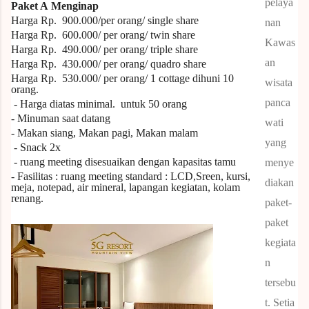
pelaya
Paket A
Menginap
Harga Rp.
900.000/per orang/ single share
nan
Harga Rp. 600.000/ per orang/ twin share
Kawas
Harga Rp. 490.000/ per orang/ triple share
an
Harga Rp. 430.000/ per orang/ quadro share
Harga Rp. 530.000/ per orang/ 1 cottage dihuni 10
wisata
orang.
panca
- Harga diatas
minimal.
untuk
50
orang
- Minuman saat datang
wati
- Makan siang, Makan pagi, Makan malam
yang
- Snack 2x
- ruang meeting disesuaikan dengan kapasitas tamu
menye
- Fasilitas : ruang meeting standard : LCD,Sreen, kursi,
diakan
meja, notepad, air mineral, lapangan kegiatan, kolam
renang.
paket-
paket
kegiata
n
tersebu
t.
Setia