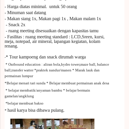
- Harga diatas
minimal.
untuk
50
orang
- Minuman saat datang
- Makan siang 1x, Makan pagi 1x , Makan malam 1x
- Snack 2x
- ruang meeting disesuaikan dengan kapasitas tamu
- Fasilitas : ruang meeting standard : LCD,Sreen, kursi,
meja, notepad, air mineral, lapangan kegiatan, kolam
renang.
* Tour kampoeng dan snack dirumah warga
-
* Outbound education : aliran bola,hydro tower,maze ball, balance
ball,transfer watter
*praktek nandur/manen
* Marak lauk dan
permainan lumpur
*Belajar menari tari sunda
* Belajar membuat permainan anak desa
* belajar membatik/anyaman bambu
* belajar bermain
gamelan/angklung
*belajar membuat bakso
hasil karya bisa dibawa pulang
.
*