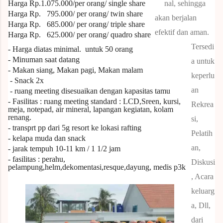
Harga Rp.1.075
.000/per orang/ single share
nal, sehingga
Harga Rp. 795.000/ per orang/ twin share
akan berjalan
Harga Rp. 685.000/ per orang/ triple share
efektif dan aman.
Harga Rp. 625.000/ per orang/ quadro share
Tersedi
- Harga diatas
minimal.
untuk
50
orang
- Minuman saat datang
a untuk
- Makan siang, Makan pagi, Makan malam
keperlu
- Snack 2x
an
- ruang meeting disesuaikan dengan kapasitas tamu
- Fasilitas : ruang meeting standard : LCD,Sreen, kursi,
Rekrea
meja, notepad, air mineral, lapangan kegiatan, kolam
renang.
si,
- transprt pp dari 5g resort ke lokasi rafting
Pelatih
- kelapa muda dan snack
an,
- jarak tempuh 10-11 km / 1 1/2 jam
- fasilitas : perahu,
Diskusi
pelampung,helm,dekomentasi,resque,dayung, medis p3k
, Acara
keluarg
a, Dll,
dari