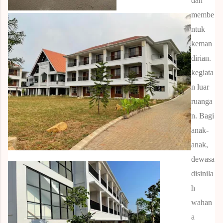
dan
membe
ntuk
keman
dirian.
kegiata
n luar
ruanga
n.
Bagi
anak-
anak,
dewasa
disinila
h
wahan
a