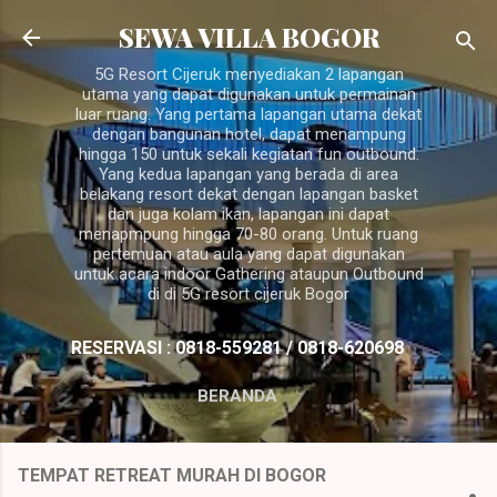
Langsung ke konten utama
SEWA VILLA BOGOR
5G Resort Cijeruk menyediakan 2 lapangan
utama yang dapat digunakan untuk permainan
luar ruang. Yang pertama lapangan utama dekat
dengan bangunan hotel, dapat menampung
hingga 150 untuk sekali kegiatan fun outbound.
Yang kedua lapangan yang berada di area
belakang resort dekat dengan lapangan basket
dan juga kolam ikan, lapangan ini dapat
menapmpung hingga 70-80 orang. Untuk ruang
pertemuan atau aula yang dapat digunakan
untuk acara indoor Gathering ataupun Outbound
di di 5G resort cijeruk Bogor
RESERVASI : 0818-559281 / 0818-620698
BERANDA
TEMPAT RETREAT MURAH DI BOGOR