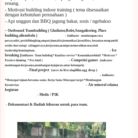
renang.
- Motivasi building indoor training ( tema disesuaikan
dengan kebutuhan perusahaan )
- Api unggun dan BBQ jagung bakar, sosis / ngebakso
-
Outbound
Teambuilding
( Gladiator,Rolet,Sungaikering. Place
bu
i
ld
i
ng.al
i
ranbola )
-
Indikator :
membangun rasa
percayadiri, positifthingking,empaty,humality,komunikasi,kreatifitas, beranian mengambil
resiko dan stategi salingpercaya,kerjasama,mampu memecahkan masalah
-
Ice
leadership/kemimpinan.
breaking
(
Indikator: Team building* Kualitas service * Komunikasiefektif *Motivasi *
-
Competisi games
Positive thinking * Pro Aktif )
(indicator :
membangun kerjasama,membangun kejujuran antar kelompok)
-
Final project
(save in live.tiuplilin.egg drop )
-
Indikator:
*Mencapai tujuan bersama-sama .Kerja Sama Mencapai target *Membangun
-
Air mineral selama
Kreativitas
kegiatan
-
Medis / P3K
.
-
Dekomentasi & Hadiah hiburan untuk para team