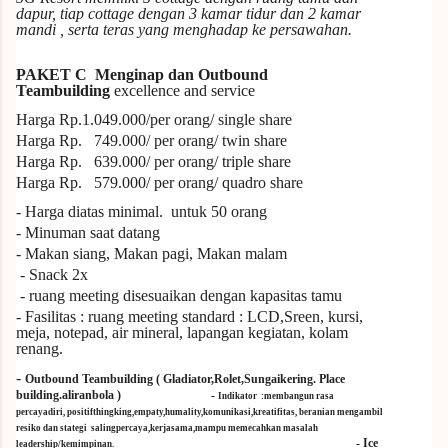
dapur, tiap cottage dengan 3 kamar tidur dan 2 kamar
mandi , serta teras yang menghadap ke persawahan.
PAKET C
Menginap dan Outbound
Teambuilding
excellence and service
Harga Rp.1.049
.000/per orang/ single share
Harga Rp. 749.000/ per orang/ twin share
Harga Rp. 639.000/ per orang/ triple share
Harga Rp. 579.000/ per orang/ quadro share
- Harga diatas
minimal.
untuk
50
orang
- Minuman saat datang
- Makan siang, Makan pagi, Makan malam
- Snack 2x
- ruang meeting disesuaikan dengan kapasitas tamu
- Fasilitas : ruang meeting standard : LCD,Sreen, kursi,
meja, notepad, air mineral, lapangan kegiatan, kolam
renang.
-
Outbound
Teambuilding
( Gladiator,Rolet,Sungaikering. Place
bu
i
ld
i
ng.al
i
ranbola )
-
Indikator :
membangun rasa
percayadiri, positifthingking,empaty,humality,komunikasi,kreatifitas, beranian mengambil
resiko dan stategi salingpercaya,kerjasama,mampu memecahkan masalah
-
Ice
leadership/kemimpinan.