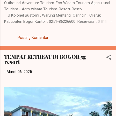
Outbound Adventure Tourism-Eco Wisata Tourism Agricultural
Tourism - Agro wisata Tourism-Resort-Resto.
Jl Kolonel Bustomi . Warung Menteng Caringin . Cijeruk.
Kabupaten Bogor Kantor : 0251-86226600 Reservasi : 0 818-
559281 / 0818-620698 www.5gresort.com Merangkul
harmoni kehidupan dan alam , saat Anda menghargai
Posting Komentar
perjalanan dan pengalaman tak terlupakan di 5G Resort.
Kebutuhan resort atau tempat semacamnya jadi kebutuhan
yang penting dalam kehidupan saat ini, karena keluar dari
TEMPAT RETREAT DI BOGOR 5g
rutinitas dan melakukan kegiatan refreshing sangat baik bagi
resort
kesehatan tubuh. Seperti batrei yang di charge ulang sehingga
menambah energy yang sudah melemah. Hati yang gembira
-
Maret 06, 2025
adalah obat untuk segala penyakit tubuh. Tubuh yang sehat
akan menambah produktivitas dalam kehidupan sehari hari. 5G
Resort tampil dengan keungg...