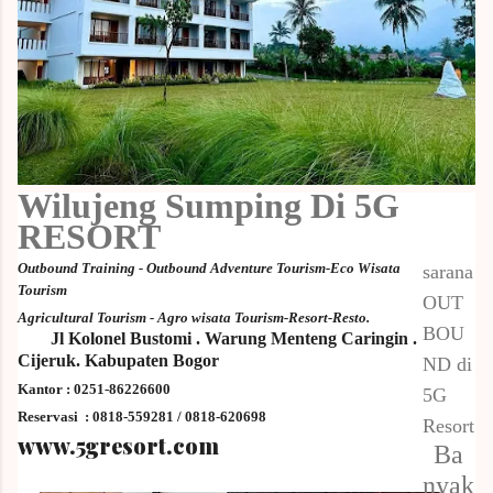
Wilujeng Sumping Di 5G
RESORT
Outbound Training - Outbound Adventure Tourism-Eco Wisata
sarana
Tourism
OUT
Agricultural Tourism - Agro wisata Tourism-Resort-Resto.
BOU
Jl Kolonel Bustomi . Warung Menteng
Caringin .
Cijeruk. Kabupaten Bogor
ND di
Kantor : 0251-86226600
5G
Reservasi : 0
818-559281 / 0818-620698
Resort
www.5gresort.com
Ba
nyak