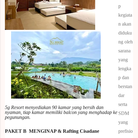
p
kegiata
n akan
diduku
ng oleh
sarana
yang
lengka
p dan
berstan
dar
serta
5g Resort menyediakan 90 kamar yang bersih dan
nyaman, tiap kamar memiliki balcon yang menghadap ke
SDM
pegunungan.
yang
PAKET B
MENGINAP &
Rafting Cisadane
prefisio