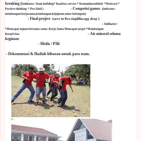
breaking
(
Indikator: Team building* Kualitas service * Komunikasiefektif *Motivasi *
-
Competisi games
Positive thinking * Pro Aktif )
(indicator :
membangun kerjasama,membangun kejujuran antar kelompok)
-
Final project
(save in live.tiuplilin.egg drop )
-
Indikator:
*Mencapai tujuan bersama-sama .Kerja Sama Mencapai target *Membangun
-
Air mineral selama
Kreativitas
kegiatan
-
Medis / P3K
.
-
Dekomentasi & Hadiah hiburan untuk para team