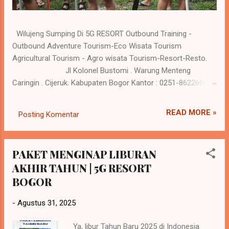
Wilujeng Sumping Di 5G RESORT Outbound Training -
Outbound Adventure Tourism-Eco Wisata Tourism
Agricultural Tourism - Agro wisata Tourism-Resort-Resto.
Jl Kolonel Bustomi . Warung Menteng
Caringin . Cijeruk. Kabupaten Bogor Kantor : 0251-86226600
Reservasi : 0 818-559281 / 0818-620698 www.5gresort.com
Merangkul harmoni kehidupan dan alam , saat Anda
READ MORE »
Posting Komentar
menghargai perjalanan dan pengalaman tak terlupakan di 5G
Resort. Kebutuhan resort atau tempat semacamnya jadi
kebutuhan yang penting dalam kehidupan saat ini, karena
PAKET MENGINAP LIBURAN
keluar dari rutinitas dan melakukan kegiatan refreshing
AKHIR TAHUN | 5G RESORT
sangat baik bagi kesehatan tubuh. Seperti batrei yang di
BOGOR
charge ulang sehingga menambah energy yang sudah
melemah. Hati yang gembira adalah obat untuk segala
-
Agustus 31, 2025
penyakit tubuh. Tubuh yang sehat akan menambah
produktivitas dalam kehidupan sehari hari. 5G Resort tampil
Ya, libur Tahun Baru 2025 di Indonesia