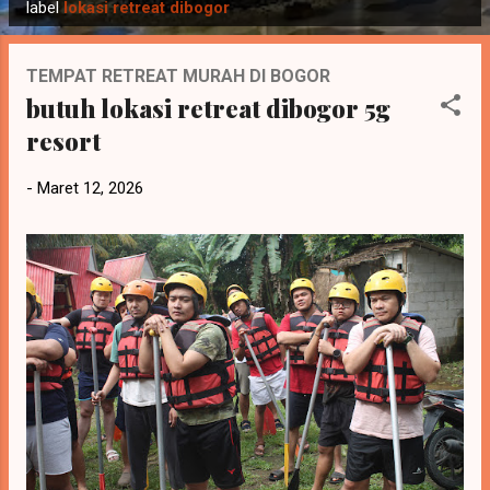
o
label
lokasi retreat dibogor
s
t
TEMPAT RETREAT MURAH DI BOGOR
i
butuh lokasi retreat dibogor 5g
n
resort
g
a
-
Maret 12, 2026
n