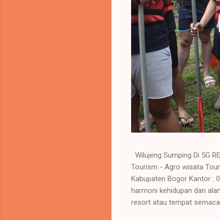
Wilujeng Sumping Di 5G RE
Tourism - Agro wisata 
Kabupaten Bogor Kantor :
harmoni kehidupan dan alam
resort atau tempat semacamn
melakukan kegiatan refresh