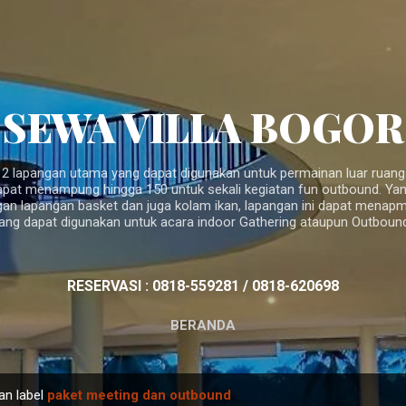
Langsung ke konten utama
SEWA VILLA BOGOR
 2 lapangan utama yang dapat digunakan untuk permainan luar ruan
apat menampung hingga 150 untuk sekali kegiatan fun outbound. Yan
gan lapangan basket dan juga kolam ikan, lapangan ini dapat menap
ang dapat digunakan untuk acara indoor Gathering ataupun Outbound d
RESERVASI : 0818-559281 / 0818-620698
BERANDA
an label
paket meeting dan outbound