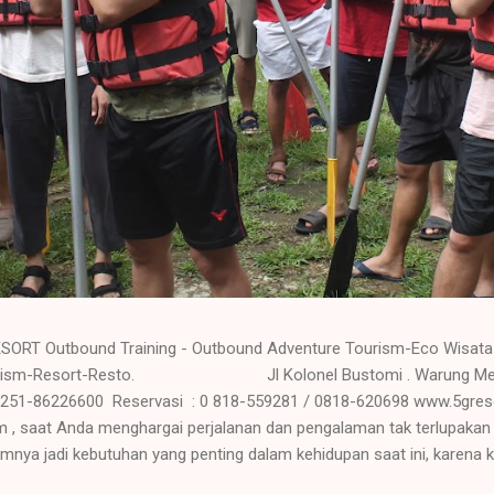
SORT Outbound Training - Outbound Adventure Tourism-Eco Wisata 
Tourism-Resort-Resto. Jl Kolonel Bustomi . Warung Menteng
 0251-86226600 Reservasi : 0 818-559281 / 0818-620698 www.5gr
 , saat Anda menghargai perjalanan dan pengalaman tak terlupakan
ya jadi kebutuhan yang penting dalam kehidupan saat ini, karena kel
ing sangat baik bagi kesehatan tubuh. Seperti batrei yang di charg