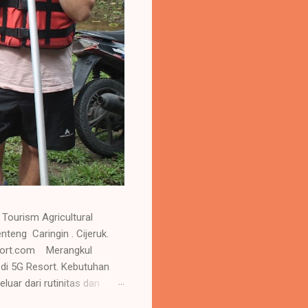
Tourism Agricultural
 Caringin . Cijeruk.
esort.com Merangkul
 di 5G Resort. Kebutuhan
uar dari rutinitas dan
e ulang sehingga menambah