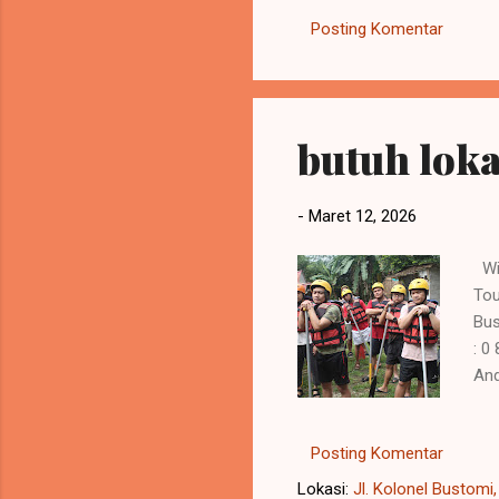
energy yang sudah melemah.
Posting Komentar
menambah produktivitas dal
butuh loka
-
Maret 12, 2026
Wil
To
Bus
: 0
And
tem
rut
Posting Komentar
cha
unt
Lokasi:
Jl. Kolonel Bustomi