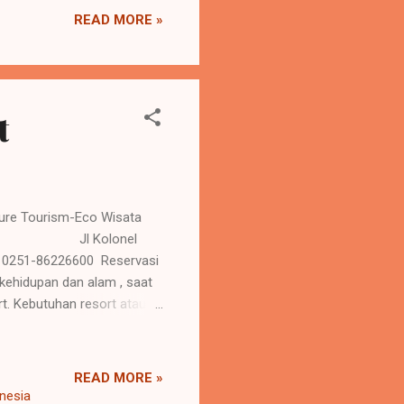
 yang sehat akan
READ MORE »
t
ure Tourism-Eco Wisata
t-Resto. Jl Kolonel
 : 0251-86226600 Reservasi
ehidupan dan alam , saat
t. Kebutuhan resort atau
i, karena keluar dari
ubuh. Seperti batrei yang di
ng gembira adalah obat
READ MORE »
ivitas dalam kehidupan
onesia