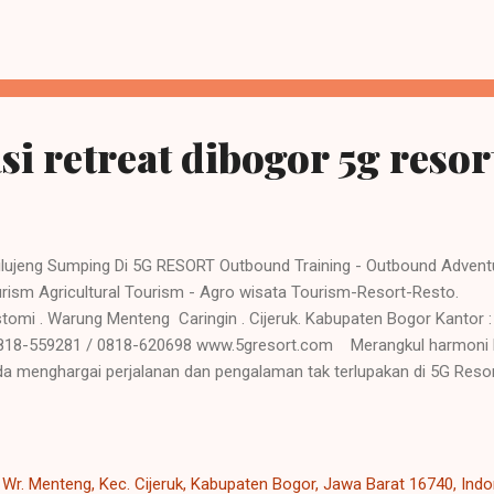
 Hati yang gembira adalah obat untuk segala penyakit tubuh. Tubuh
am kehidupan sehari hari. 5G Resort tampil dengan keungg...
si retreat dibogor 5g resor
ujeng Sumping Di 5G RESORT Outbound Training - Outbound Advent
urism Agricultural Tourism - Agro wisata Tourism-Resor
tomi . Warung Menteng Caringin . Cijeruk. Kabupaten Bogor Kantor
 818-559281 / 0818-620698 www.5gresort.com Merangkul harmoni k
a menghargai perjalanan dan pengalaman tak terlupakan di 5G Resor
pat semacamnya jadi kebutuhan yang penting dalam kehidupan saat in
initas dan melakukan kegiatan refreshing sangat baik bagi kesehatan t
rge ulang sehingga menambah energy yang sudah melemah. Hati ya
uk segala penyakit tubuh. Tubuh yang sehat akan menambah produkt
, Wr. Menteng, Kec. Cijeruk, Kabupaten Bogor, Jawa Barat 16740, Ind