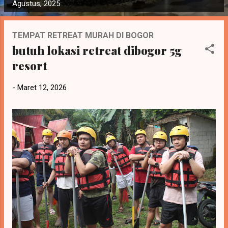
o
Agustus, 2025
s
t
TEMPAT RETREAT MURAH DI BOGOR
i
butuh lokasi retreat dibogor 5g
n
resort
g
a
-
Maret 12, 2026
n