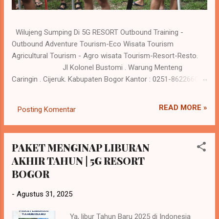
Wilujeng Sumping Di 5G RESORT Outbound Training -
Outbound Adventure Tourism-Eco Wisata Tourism
Agricultural Tourism - Agro wisata Tourism-Resort-Resto.
Jl Kolonel Bustomi . Warung Menteng
Caringin . Cijeruk. Kabupaten Bogor Kantor : 0251-86226600
Reservasi : 0 818-559281 / 0818-620698 www.5gresort.com
Merangkul harmoni kehidupan dan alam , saat Anda
READ MORE »
Posting Komentar
menghargai perjalanan dan pengalaman tak terlupakan di 5G
Resort. Kebutuhan resort atau tempat semacamnya jadi
kebutuhan yang penting dalam kehidupan saat ini, karena
PAKET MENGINAP LIBURAN
keluar dari rutinitas dan melakukan kegiatan refreshing
AKHIR TAHUN | 5G RESORT
sangat baik bagi kesehatan tubuh. Seperti batrei yang di
BOGOR
charge ulang sehingga menambah energy yang sudah
melemah. Hati yang gembira adalah obat untuk segala
-
Agustus 31, 2025
penyakit tubuh. Tubuh yang sehat akan menambah
produktivitas dalam kehidupan sehari hari. 5G Resort tampil
Ya, libur Tahun Baru 2025 di Indonesia