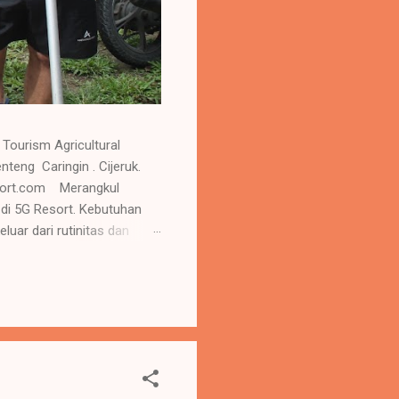
Tourism Agricultural
 Caringin . Cijeruk.
esort.com Merangkul
 di 5G Resort. Kebutuhan
uar dari rutinitas dan
e ulang sehingga menambah
 yang sehat akan