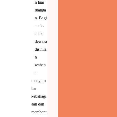
n luar
ruanga
n.
Bagi
anak-
anak,
dewasa
disinila
segaran karena
h
rsawahan. Dan
wahan
a
mengum
bar
kebahagi
aan dan
membent