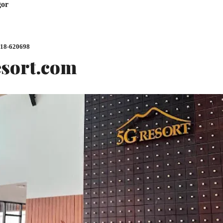
gor
818-620698
sort.com