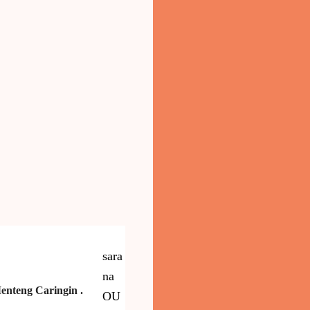
sara
na
Menteng
Caringin .
OU