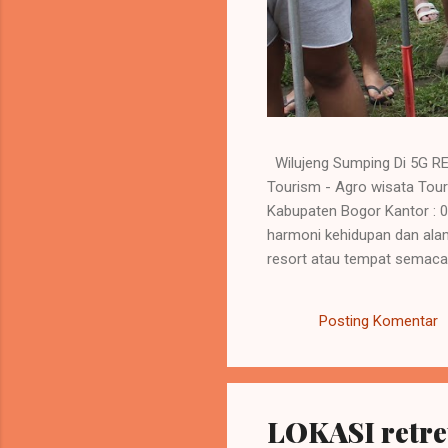
Wilujeng Sumping Di 5G RE
Tourism - Agro wisata 
Kabupaten Bogor Kantor :
harmoni kehidupan dan alam
resort atau tempat semacamn
melakukan kegiatan refresh
energy yang sudah melemah.
Posting Komentar
menambah produktivitas dal
LOKASI retret