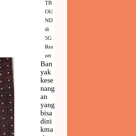
TB
OU
ND
di
5G
Res
ort
Ban
yak
kese
nang
an
yang
bisa
dini
kma