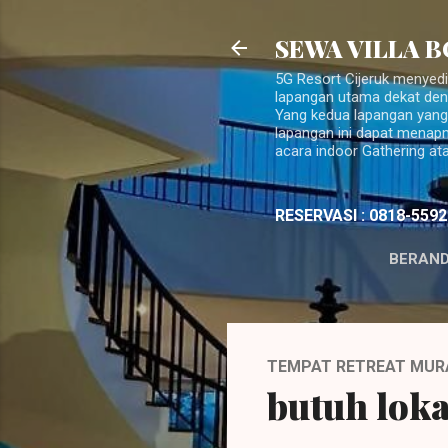
SEWA VILLA 
5G Resort Cijeruk menyed
lapangan utama dekat den
Yang kedua lapangan yang 
lapangan ini dapat menap
acara indoor Gathering at
RESERVASI : 0818-5592
BERAN
TEMPAT RETREAT MUR
butuh loka