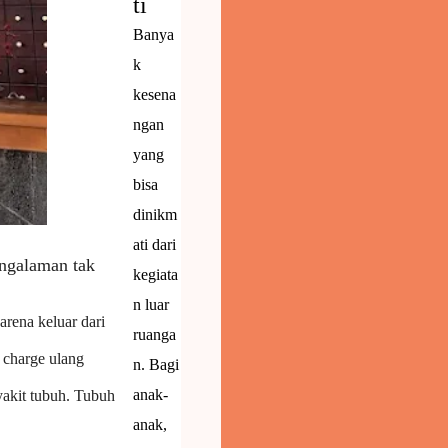
ti
Banya
k
kesena
ngan
yang
bisa
dinikm
ati dari
engalaman tak
kegiata
n luar
arena keluar dari
ruanga
i charge ulang
n.
Bagi
anak-
akit tubuh. Tubuh
anak,