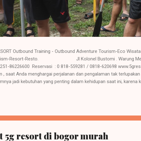
SORT Outbound Training - Outbound Adventure Tourism-Eco Wisata 
Tourism-Resort-Resto. Jl Kolonel Bustomi . Warung Menteng
 0251-86226600 Reservasi : 0 818-559281 / 0818-620698 www.5gr
 , saat Anda menghargai perjalanan dan pengalaman tak terlupakan
ya jadi kebutuhan yang penting dalam kehidupan saat ini, karena kel
ing sangat baik bagi kesehatan tubuh. Seperti batrei yang di charg
 Hati yang gembira adalah obat untuk segala penyakit tubuh. Tubuh
am kehidupan sehari hari. 5G Resort tampil dengan keungg...
 5g resort di bogor murah