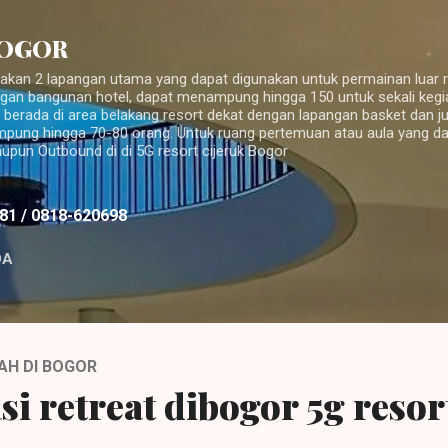
Langsung ke konten utama
BOGOR
iakan 2 lapangan utama yang dapat digunakan untuk permainan luar 
gan bangunan hotel, dapat menampung hingga 150 untuk sekali kegi
berada di area belakang resort dekat dengan lapangan basket dan ju
mpung hingga 70-80 orang. Untuk ruang pertemuan atau aula yang da
aupun Outbound di di 5G resort cijeruk Bogor
81 / 0818-620698
DA
AH DI BOGOR
si retreat dibogor 5g resor