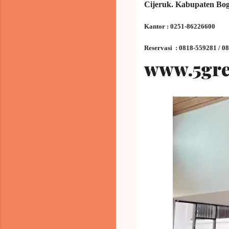
Cijeruk. Kabupaten Bo
Kantor : 0251-86226600
Reservasi : 0
818-559281 / 0
www.5gre