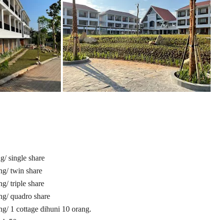
tuk melarikan diri dari gaya hidup kota yang sibuk dan merasakan ke
ar alam tropis ini terletak di desa tradisional jawa dan pe
rta.
g/ single share
g/ twin share
/ triple share
ng/ quadro share
g/ 1 cottage dihuni 10 orang.