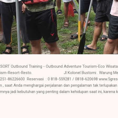
SORT Outbound Training - Outbound Adventure Tourism-Eco Wisata 
Tourism-Resort-Resto. Jl Kolonel Bustomi . Warung Menteng
 0251-86226600 Reservasi : 0 818-559281 / 0818-620698 www.5gr
 , saat Anda menghargai perjalanan dan pengalaman tak terlupakan
ya jadi kebutuhan yang penting dalam kehidupan saat ini, karena kel
ing sangat baik bagi kesehatan tubuh. Seperti batrei yang di charg
 Hati yang gembira adalah obat untuk segala penyakit tubuh. Tubuh
am kehidupan sehari hari. 5G Resort tampil dengan keungg...