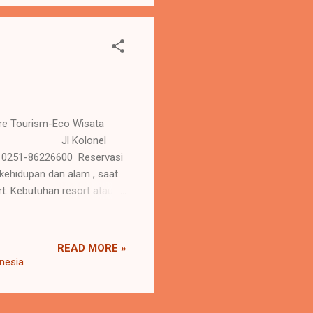
re Tourism-Eco Wisata
t-Resto. Jl Kolonel
 : 0251-86226600 Reservasi
ehidupan dan alam , saat
t. Kebutuhan resort atau
i, karena keluar dari
ubuh. Seperti batrei yang di
ng gembira adalah obat
READ MORE »
ivitas dalam kehidupan
onesia