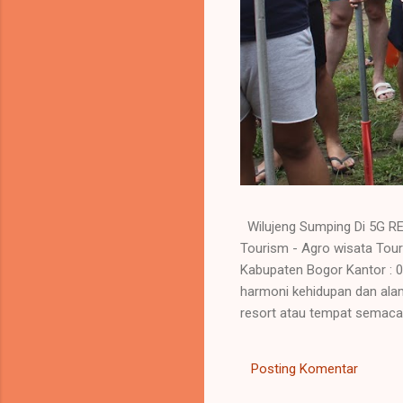
Wilujeng Sumping Di 5G RE
Tourism - Agro wisata 
Kabupaten Bogor Kantor :
harmoni kehidupan dan alam
resort atau tempat semacamn
melakukan kegiatan refresh
energy yang sudah melemah.
Posting Komentar
menambah produktivitas dal