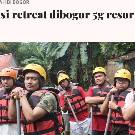
AH DI BOGOR
si retreat dibogor 5g resor