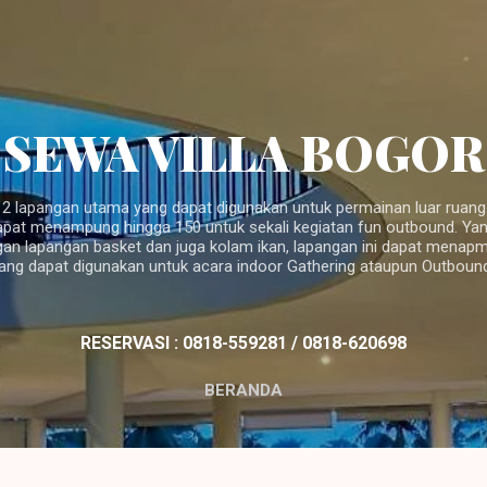
Langsung ke konten utama
SEWA VILLA BOGOR
 2 lapangan utama yang dapat digunakan untuk permainan luar ruan
apat menampung hingga 150 untuk sekali kegiatan fun outbound. Yan
gan lapangan basket dan juga kolam ikan, lapangan ini dapat menap
ang dapat digunakan untuk acara indoor Gathering ataupun Outbound d
RESERVASI : 0818-559281 / 0818-620698
BERANDA