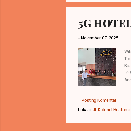
5G HOTE
-
November 07, 2025
Wil
To
Bus
: 0
And
tem
rut
Posting Komentar
cha
unt
Lokasi:
Jl. Kolonel Bustomi
seh