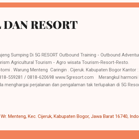
L DAN RESORT
ujeng Sumping Di 5G RESORT Outbound Training - Outbound Adventu
urism Agricultural Tourism - Agro wisata Tourism-Resor
tomi . Warung Menteng Caringin . Cijeruk. Kabupaten Bogor Kantor
 818-559281 / 0818-620698 www.5gresort.com Merangkul harmoni k
a menghargai perjalanan dan pengalaman tak terlupakan di 5G Resor
pat semacamnya jadi kebutuhan yang penting dalam kehidupan saat in
initas dan melakukan kegiatan refreshing sangat baik bagi kesehatan t
rge ulang sehingga menambah energy yang sudah melemah. Hati ya
uk segala penyakit tubuh. Tubuh yang sehat akan menambah produkt
, Wr. Menteng, Kec. Cijeruk, Kabupaten Bogor, Jawa Barat 16740, Ind
ari hari. 5G Resort tampil dengan keunggulan an...