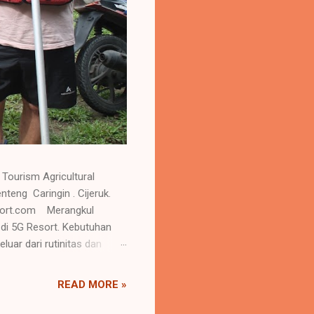
Tourism Agricultural
 Caringin . Cijeruk.
esort.com Merangkul
 di 5G Resort. Kebutuhan
uar dari rutinitas dan
e ulang sehingga menambah
 yang sehat akan
READ MORE »