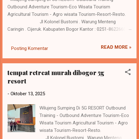
Outbound Adventure Tourism-Eco Wisata Tourism
Agricultural Tourism - Agro wisata Tourism-Resort-Resto.
Jl Kolonel Bustomi . Warung Menteng
Caringin . Cijeruk. Kabupaten Bogor Kantor : 0251-86226600
Reservasi : 0 818-559281 / 0818-620698 www.5gresort.com
Merangkul harmoni kehidupan dan alam , saat Anda
READ MORE »
Posting Komentar
menghargai perjalanan dan pengalaman tak terlupakan di 5G
Resort. Kebutuhan resort atau tempat semacamnya jadi
kebutuhan yang penting dalam kehidupan saat ini, karena
tempat retreat murah dibogor 5g
keluar dari rutinitas dan melakukan kegiatan refreshing
resort
sangat baik bagi kesehatan tubuh. Seperti batrei yang di
charge ulang sehingga menambah energy yang sudah
-
Oktober 13, 2025
melemah. Hati yang gembira adalah obat untuk segala
penyakit tubuh. Tubuh yang sehat akan menambah
Wilujeng Sumping Di 5G RESORT Outbound
produktivitas dalam kehidupan sehari hari. 5G Resort tampil
Training - Outbound Adventure Tourism-Eco
dengan keungg...
Wisata Tourism Agricultural Tourism - Agro
wisata Tourism-Resort-Resto.
Jl Kolonel Bustomi . Warung Menteng