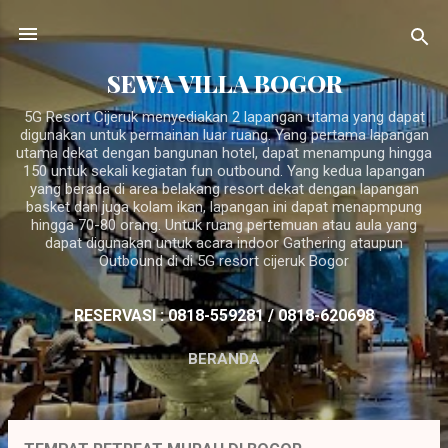
Langsung ke konten utama
SEWA VILLA BOGOR
5G Resort Cijeruk menyediakan 2 lapangan utama yang dapat
digunakan untuk permainan luar ruang. Yang pertama lapangan
utama dekat dengan bangunan hotel, dapat menampung hingga
150 untuk sekali kegiatan fun outbound. Yang kedua lapangan
yang berada di area belakang resort dekat dengan lapangan
basket dan juga kolam ikan, lapangan ini dapat menapmpung
hingga 70-80 orang. Untuk ruang pertemuan atau aula yang
dapat digunakan untuk acara indoor Gathering ataupun
Outbound di di 5G resort cijeruk Bogor
RESERVASI : 0818-559281 / 0818-620698
BERANDA
P