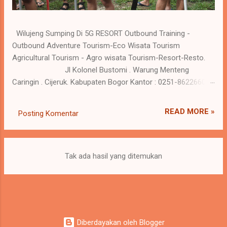
Wilujeng Sumping Di 5G RESORT Outbound Training -
Outbound Adventure Tourism-Eco Wisata Tourism
Agricultural Tourism - Agro wisata Tourism-Resort-Resto.
Jl Kolonel Bustomi . Warung Menteng
Caringin . Cijeruk. Kabupaten Bogor Kantor : 0251-86226600
Reservasi : 0 818-559281 / 0818-620698 www.5gresort.com
Merangkul harmoni kehidupan dan alam , saat Anda
READ MORE »
Posting Komentar
menghargai perjalanan dan pengalaman tak terlupakan di 5G
Resort. Kebutuhan resort atau tempat semacamnya jadi
kebutuhan yang penting dalam kehidupan saat ini, karena
keluar dari rutinitas dan melakukan kegiatan refreshing
Tak ada hasil yang ditemukan
sangat baik bagi kesehatan tubuh. Seperti batrei yang di
charge ulang sehingga menambah energy yang sudah
melemah. Hati yang gembira adalah obat untuk segala
penyakit tubuh. Tubuh yang sehat akan menambah
produktivitas dalam kehidupan sehari hari. 5G Resort tampil
Diberdayakan oleh Blogger