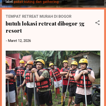
o
label
paket outing dan gathering
s
t
TEMPAT RETREAT MURAH DI BOGOR
i
butuh lokasi retreat dibogor 5g
n
resort
g
a
-
Maret 12, 2026
n