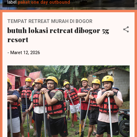
o
label
paket one day outbound
s
t
TEMPAT RETREAT MURAH DI BOGOR
i
butuh lokasi retreat dibogor 5g
n
resort
g
a
-
Maret 12, 2026
n