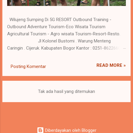
Wilujeng Sumping Di 5G RESORT Outbound Training -
Outbound Adventure Tourism-Eco Wisata Tourism
Agricultural Tourism - Agro wisata Tourism-Resort-Resto.
Jl Kolonel Bustomi . Warung Menteng
Caringin . Cijeruk. Kabupaten Bogor Kantor : 0251-86226600
Reservasi : 0 818-559281 / 0818-620698 www.5gresort.com
Merangkul harmoni kehidupan dan alam , saat Anda
READ MORE »
Posting Komentar
menghargai perjalanan dan pengalaman tak terlupakan di 5G
Resort. Kebutuhan resort atau tempat semacamnya jadi
kebutuhan yang penting dalam kehidupan saat ini, karena
keluar dari rutinitas dan melakukan kegiatan refreshing
Tak ada hasil yang ditemukan
sangat baik bagi kesehatan tubuh. Seperti batrei yang di
charge ulang sehingga menambah energy yang sudah
melemah. Hati yang gembira adalah obat untuk segala
penyakit tubuh. Tubuh yang sehat akan menambah
produktivitas dalam kehidupan sehari hari. 5G Resort tampil
Diberdayakan oleh Blogger