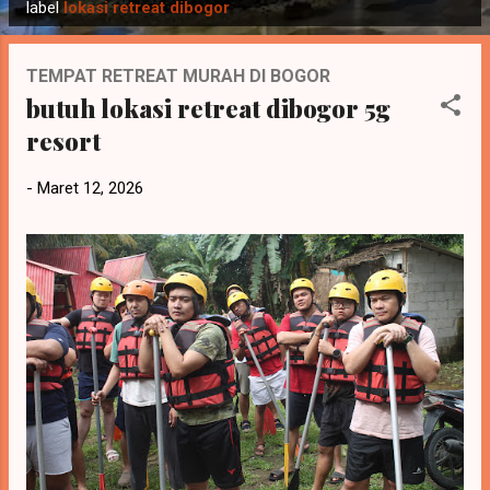
o
label
lokasi retreat dibogor
s
t
TEMPAT RETREAT MURAH DI BOGOR
i
butuh lokasi retreat dibogor 5g
n
resort
g
a
-
Maret 12, 2026
n