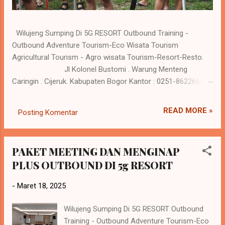
Wilujeng Sumping Di 5G RESORT Outbound Training -
Outbound Adventure Tourism-Eco Wisata Tourism
Agricultural Tourism - Agro wisata Tourism-Resort-Resto.
Jl Kolonel Bustomi . Warung Menteng
Caringin . Cijeruk. Kabupaten Bogor Kantor : 0251-86226600
Reservasi : 0 818-559281 / 0818-620698 www.5gresort.com
Merangkul harmoni kehidupan dan alam , saat Anda
READ MORE »
Posting Komentar
menghargai perjalanan dan pengalaman tak terlupakan di 5G
Resort. Kebutuhan resort atau tempat semacamnya jadi
kebutuhan yang penting dalam kehidupan saat ini, karena
PAKET MEETING DAN MENGINAP
keluar dari rutinitas dan melakukan kegiatan refreshing
PLUS OUTBOUND DI 5g RESORT
sangat baik bagi kesehatan tubuh. Seperti batrei yang di
charge ulang sehingga menambah energy yang sudah
-
Maret 18, 2025
melemah. Hati yang gembira adalah obat untuk segala
penyakit tubuh. Tubuh yang sehat akan menambah
Wilujeng Sumping Di 5G RESORT Outbound
produktivitas dalam kehidupan sehari hari. 5G Resort tampil
Training - Outbound Adventure Tourism-Eco